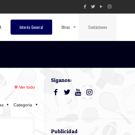
A
Interés General
Otros
Contáctenos
Siganos:
Ver todo
tas
Categoria
Publicidad