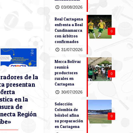
03/08/2026
Real Cartagena
enfrenta a Real
Cundinamarca
0
con árbitros
confirmados
31/07/2026
7/2026
Merca Bolívar
reunirá
productores
0
radores de la
rurales en
ta presentan
Cartagena
oferta
30/07/2026
stica en la
Selección
usura de
Colombia de
necta Región
béisbol afina
0
ibe»
su preparación
en Cartagena