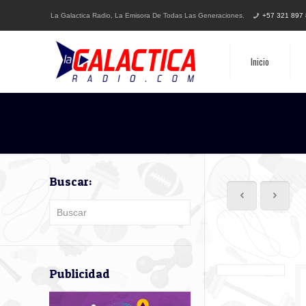
La Galactica Radio, La Emisora De Todas Las Generaciones.
+57 321 897
Inicio
Buscar:
Publicidad