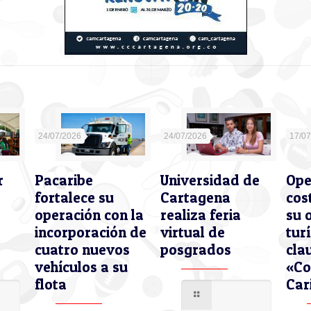
24/07/2026
24/07/2026
17/0
r
Pacaribe
Universidad de
Ope
fortalece su
Cartagena
cos
operación con la
realiza feria
su 
incorporación de
virtual de
turí
cuatro nuevos
posgrados
cla
vehículos a su
«Co
flota
Car