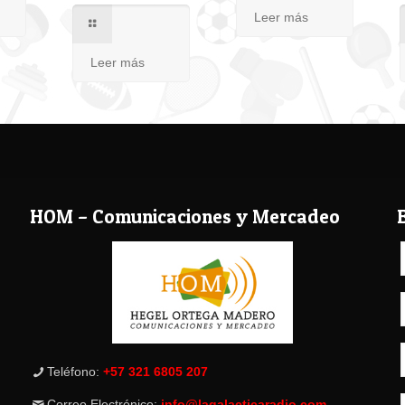
Leer más
Leer más
HOM – Comunicaciones y Mercadeo
Teléfono:
+57 321 6805 207
Correo Electrónico:
info@lagalacticaradio.com