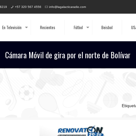
 8219
+57 320 567 4556
info@lagalacticaradio.com
En Televisión
Recientes
Fútbol
Beisbol
US
Cámara Móvil de gira por el norte de Bolívar
Etique