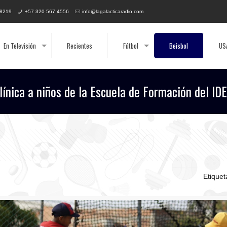
 8219
+57 320 567 4556
info@lagalacticaradio.com
En Televisión
Recientes
Fútbol
Beisbol
US
línica a niños de la Escuela de Formación del ID
Etique