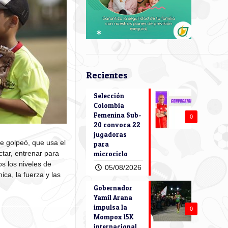
Recientes
Selección
Colombia
Femenina Sub-
0
20 convoca 22
jugadoras
e golpeó, que usa el
para
ctar, entrenar para
microciclo
s los niveles de
05/08/2026
ica, la fuerza y las
Gobernador
Yamil Arana
impulsa la
0
Mompox 15K
internacional