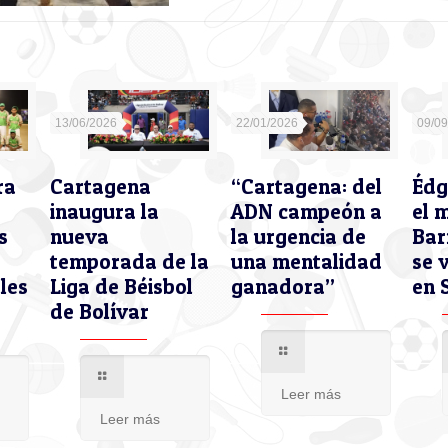
13/06/2026
22/01/2026
09/0
ra
Cartagena
“Cartagena: del
Édg
inaugura la
ADN campeón a
el 
s
nueva
la urgencia de
Bar
temporada de la
una mentalidad
se 
les
Liga de Béisbol
ganadora”
en 
de Bolívar
Leer más
Leer más