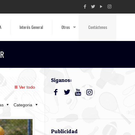
A
Interés General
Otros
Contáctenos
ER
Siganos:
Ver todo
tas
Categoria
Publicidad