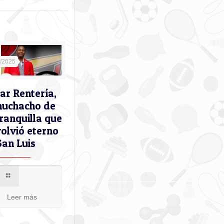
9/2025
ar Rentería,
muchacho de
ranquilla que
volvió eterno
San Luis
Leer más