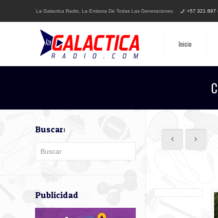
La Galactica Radio, La Emisora De Todas Las Generaciones.
+57 321 897
Inicio
C
Buscar:
Publicidad