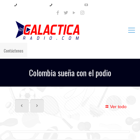
+57 321 897 8219
+57 320 567 4556
info@lagalacticaradio.com
Contáctenos
Colombia sueña con el podio
Ver todo