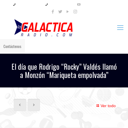
+57 321 897 8219
+57 320 567 4556
info@lagalacticaradio.com
Contáctenos
El día que Rodrigo “Rocky” Valdés llamó
a Monzón “Mariqueta empolvada”
Ver todo