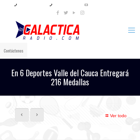
+57 321 897 8219
+57 320 567 4556
info@lagalacticaradio.com
Contáctenos
En 6 Deportes Valle del Cauca Entregará
216 Medallas
Ver todo