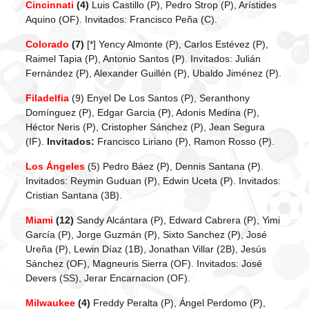
Cincinnati
(4)
Luis Castillo (P), Pedro Strop (P), Arístides
Aquino (OF). Invitados: Francisco Peña (C).
Colorado
(7)
[*] Yency Almonte (P), Carlos Estévez (P),
Raimel Tapia (P), Antonio Santos (P). Invitados: Julián
Fernández (P), Alexander Guillén (P), Ubaldo Jiménez (P).
Filadelfia
(9) Enyel De Los Santos (P), Seranthony
Domínguez (P), Edgar Garcia (P), Adonis Medina (P),
Héctor Neris (P), Cristopher Sánchez (P), Jean Segura
(IF).
Invitados:
Francisco Liriano (P), Ramon Rosso (P).
Los Ángeles
(5) Pedro Báez (P), Dennis Santana (P).
Invitados: Reymin Guduan (P), Edwin Uceta (P). Invitados:
Cristian Santana (3B).
Miami
(12)
Sandy Alcántara (P), Edward Cabrera (P), Yimi
García (P), Jorge Guzmán (P), Sixto Sanchez (P), José
Ureña (P), Lewin Díaz (1B), Jonathan Villar (2B), Jesús
Sánchez (OF), Magneuris Sierra (OF). Invitados: José
Devers (SS), Jerar Encarnacion (OF).
Milwaukee
(4)
Freddy Peralta (P), Ángel Perdomo (P),