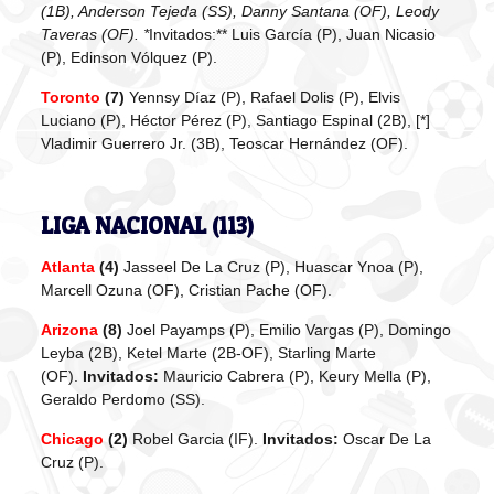
(1B), Anderson Tejeda (SS), Danny Santana (OF), Leody
Taveras (OF).
*
Invitados:** Luis García (P), Juan Nicasio
(P), Edinson Vólquez (P).
Toronto
(7)
Yennsy Díaz (P), Rafael Dolis (P), Elvis
Luciano (P), Héctor Pérez (P), Santiago Espinal (2B), [*]
Vladimir Guerrero Jr. (3B), Teoscar Hernández (OF).
LIGA NACIONAL (113)
Atlanta
(4)
Jasseel De La Cruz (P), Huascar Ynoa (P),
Marcell Ozuna (OF), Cristian Pache (OF).
Arizona
(8)
Joel Payamps (P), Emilio Vargas (P), Domingo
Leyba (2B), Ketel Marte (2B-OF), Starling Marte
(OF).
Invitados:
Mauricio Cabrera (P), Keury Mella (P),
Geraldo Perdomo (SS).
Chicago
(2)
Robel Garcia (IF).
Invitados:
Oscar De La
Cruz (P).