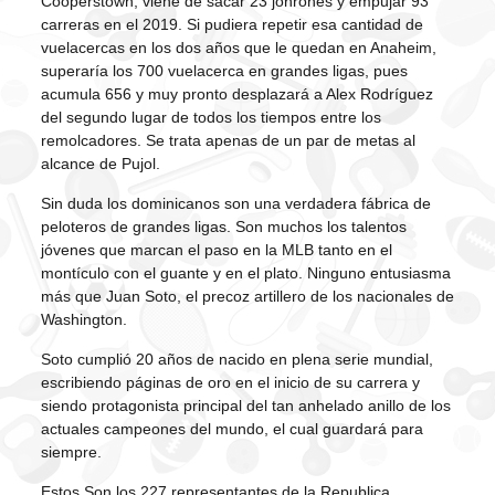
Cooperstown, viene de sacar 23 jonrones y empujar 93
carreras en el 2019. Si pudiera repetir esa cantidad de
vuelacercas en los dos años que le quedan en Anaheim,
superaría los 700 vuelacerca en grandes ligas, pues
acumula 656 y muy pronto desplazará a Alex Rodríguez
del segundo lugar de todos los tiempos entre los
remolcadores. Se trata apenas de un par de metas al
alcance de Pujol.
Sin duda los dominicanos son una verdadera fábrica de
peloteros de grandes ligas. Son muchos los talentos
jóvenes que marcan el paso en la MLB tanto en el
montículo con el guante y en el plato. Ninguno entusiasma
más que Juan Soto, el precoz artillero de los nacionales de
Washington.
Soto cumplió 20 años de nacido en plena serie mundial,
escribiendo páginas de oro en el inicio de su carrera y
siendo protagonista principal del tan anhelado anillo de los
actuales campeones del mundo, el cual guardará para
siempre.
Estos Son los 227 representantes de la Republica