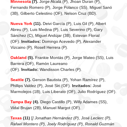
Minnesota
(7).
Jorge Alcalá (P), Jhoan Duran (P),
Fernando Romero (P), Jorge Polanco (SS), Miguel Sanó
(3B), Gilberto Celestino (OF), Nelson Cruz (BD).
Nueva York
(11).
Deivi García (P), Luis Gil (P), Albert
Abreu (P), Luis Medina (P), Luis Severino (P), Gary
Sánchez (C), Miguel Andújar (3B), Estevan Florial
(OF).
Invitados:
Domingo Acevedo (P), Alexander
Vizcaino (P), Rosell Herrera (P).
Oakland
(5).
Frankie Montás (P), Jorge Mateo (SS), Luis
Barrera (OF), Ramón Laureano
(OF).
Invitado:
Wandisson Charles (P).
Seattle
(7).
Gerson Bautista (P), Yohan Ramírez (P),
Phillips Valdez (P), José Siri (OF).
Invitados:
José
Marmolejos (1B), Luis Liberato (OF), Julio Rodríguez (OF).
Tampa Bay
(4).
Diego Castillo (P), Willy Adames (SS),
Vidal Brujan (2B), Manuel Margot (OF).
Texas
(11)
[
] Jonathan Hernández (P), José Leclerc (P),
Rafael Montero (P), Joely Rodríguez (P), Ronald Guzmán