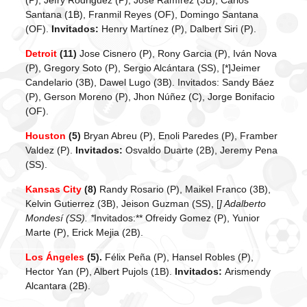
(P), Jefry Rodriguez (P), José Ramírez (3B), Carlos
Santana (1B), Franmil Reyes (OF), Domingo Santana
(OF).
Invitados:
Henry Martínez (P), Dalbert Siri (P).
Detroit
(11)
Jose Cisnero (P), Rony Garcia (P), Iván Nova
(P), Gregory Soto (P), Sergio Alcántara (SS), [*]Jeimer
Candelario (3B), Dawel Lugo (3B). Invitados: Sandy Báez
(P), Gerson Moreno (P), Jhon Núñez (C), Jorge Bonifacio
(OF).
Houston
(5)
Bryan Abreu (P), Enoli Paredes (P), Framber
Valdez (P).
Invitados:
Osvaldo Duarte (2B), Jeremy Pena
(SS).
Kansas City
(8)
Randy Rosario (P), Maikel Franco (3B),
Kelvin Gutierrez (3B), Jeison Guzman (SS), [
] Adalberto
Mondesí (SS). *
Invitados:** Ofreidy Gomez (P), Yunior
Marte (P), Erick Mejia (2B).
Los Ángeles
(5).
Félix Peña (P), Hansel Robles (P),
Hector Yan (P), Albert Pujols (1B).
Invitados:
Arismendy
Alcantara (2B).