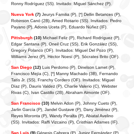
Ronny Rodríguez (SS). Invitado: Miguel Sánchez (P).
Nueva York
(7)
Jeurys Familia (P), [*] Dellin Betances (P),
Robinson Canó (2B), Amed Rosario (SS). Invitados: Pedro
Payano (P), Adonis Uceta (P), Eduardo Núñez (IF).
Pittsburgh
(10)
Michael Feliz (P), Richard Rodríguez (P),
Edgar Santana (P), Oneil Cruz (SS), Erik González (SS),
Gregory Polanco (OF). Invitados: Miguel Del Pozo (P),
Williams Jerez (P), Héctor Noesí (P), Sócrates Brito (OF).
San Diego
(12)
Luis Perdomo (P), Dinelson Lamet (P),
Francisco Mejía (C), [*] Manny Machado (3B), Fernando
Tatís Jr. (SS), Franchy Cordero (OF). Invitados: Miguel
Díaz (P), Dauris Valdez (P), Charlie Valerio (C), Webster
Rivas (C), Ivan Castillo (2B), Abraham Almonte (OF).
San Francisco
(10)
Melvin Adon (P), Johnny Cueto (P),
Jarlin García (P), Jandel Gustave (P), Dany Jiménez (P),
Reyes Moronta (P), Wandy Peralta (P), Abiatal Avelino
(SS). Invitados: Raffi Vizcaino (P), Cristhian Adames (IF).
San Luis
(9)
Génesis Cabrera (P), Junior Fernández (P),