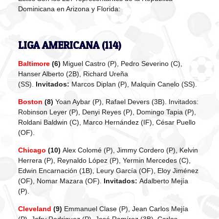
Dominicana en Arizona y Florida:
LIGA AMERICANA (114)
Baltimore
(6)
Miguel Castro (P), Pedro Severino (C),
Hanser Alberto (2B), Richard Ureña
(SS).
Invitados:
Marcos Diplan (P), Malquin Canelo (SS).
Boston
(8)
Yoan Aybar (P), Rafael Devers (3B). Invitados:
Robinson Leyer (P), Denyi Reyes (P), Domingo Tapia (P),
Roldani Baldwin (C), Marco Hernández (IF), César Puello
(OF).
Chicago
(10)
Alex Colomé (P), Jimmy Cordero (P), Kelvin
Herrera (P), Reynaldo López (P), Yermin Mercedes (C),
Edwin Encarnación (1B), Leury García (OF), Eloy Jiménez
(OF), Nomar Mazara (OF).
Invitados:
Adalberto Mejía
(P).
Cleveland
(9)
Emmanuel Clase (P), Jean Carlos Mejía