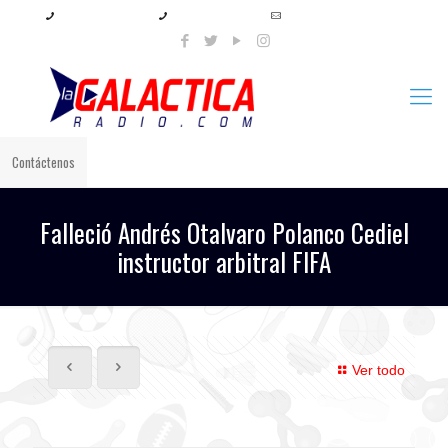
+57 321 897 8219
+57 320 567 4556
info@lagalacticaradio.com
Contáctenos
Falleció Andrés Otalvaro Polanco Cediel
instructor arbitral FIFA
Ver todo