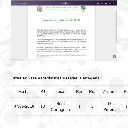
Estas son las estadísticas del Real Cartagena
Fecha
PJ
Local
Res
Res
Visitante
Pt
Real
D.
07/05/2018
13
1
2
1
Cartagena
Pereira