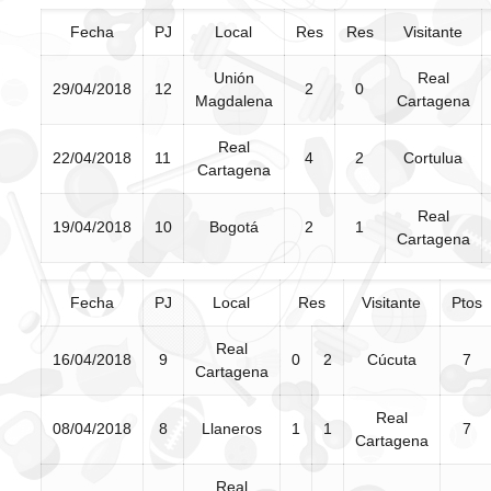
Fecha
PJ
Local
Res
Res
Visitante
Unión
Real
29/04/2018
12
2
0
Magdalena
Cartagena
Real
22/04/2018
11
4
2
Cortulua
Cartagena
Real
19/04/2018
10
Bogotá
2
1
Cartagena
Fecha
PJ
Local
Res
Visitante
Ptos
Real
16/04/2018
9
0
2
Cúcuta
7
Cartagena
Real
08/04/2018
8
Llaneros
1
1
7
Cartagena
Real