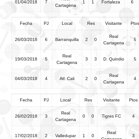
01/04/2018
7
1
1
Fortaleza
6
Cartagena
Fecha
PJ
Local
Res
Visitante
Pto
Real
26/03/2018
6
Barranquilla
2
0
5
Cartagena
Real
19/03/2018
5
3
3
D. Quindio
5
Cartagena
Real
04/03/2018
4
Atl. Cali
2
0
4
Cartagena
Fecha
PJ
Local
Res
Visitante
Ptos
Real
26/02/2018
3
0
0
Tigres FC
4
Cartagena
Real
17/02/2018
2
Valledupar
1
0
3
Cartagena