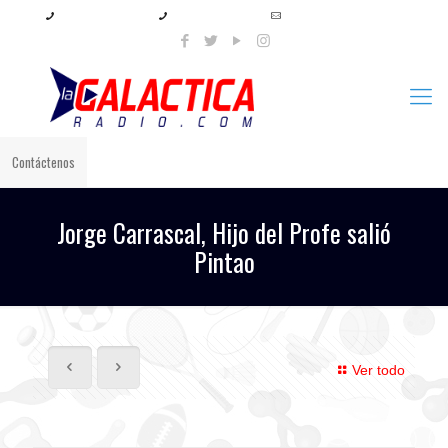
+57 321 897 8219
+57 320 567 4556
info@lagalacticaradio.com
Contáctenos
Jorge Carrascal, Hijo del Profe salió
Pintao
Ver todo