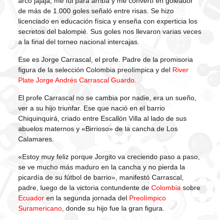
arco jajaja; me fui para arriba y me convertí en goleador
de más de 1.000 goles señaló entre risas. Se hizo
licenciado en educación física y enseña con experticia los
secretos del balompié. Sus goles nos llevaron varias veces
a la final del torneo nacional intercajas.
Ese es Jorge Carrascal, el profe. Padre de la promisoria
figura de la selección Colombia preolímpica y del
River
Plate
Jorge Andrés Carrascal Guardo.
El profe Carrascal no se cambia por nadie, era un sueño,
ver a su hijo triunfar. Ese que nació en el barrio
Chiquinquirá, criado entre Escallón Villa al lado de sus
abuelos maternos y «Birrioso» de la cancha de Los
Calamares.
«Estoy muy feliz porque Jorgito va creciendo paso a paso,
se ve mucho más maduro en la cancha y no pierda la
picardía de su fútbol de barrio», manifestó Carrascal,
padre, luego de la victoria contundente de
Colombia
sobre
Ecuador
en la segunda jornada del
Preolímpico
Suramericano
, donde su hijo fue la gran figura.