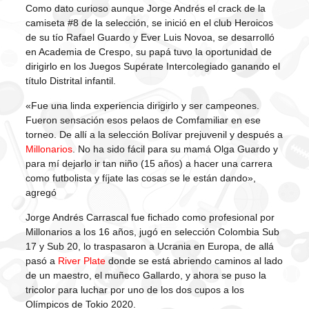
Como dato curioso aunque Jorge Andrés el crack de la
camiseta #8 de la selección, se inició en el club Heroicos
de su tío Rafael Guardo y Ever Luis Novoa, se desarrolló
en Academia de Crespo, su papá tuvo la oportunidad de
dirigirlo en los Juegos Supérate Intercolegiado ganando el
título Distrital infantil.
«Fue una linda experiencia dirigirlo y ser campeones.
Fueron sensación esos pelaos de Comfamiliar en ese
torneo. De allí a la selección Bolívar prejuvenil y después a
Millonarios
. No ha sido fácil para su mamá Olga Guardo y
para mí dejarlo ir tan niño (15 años) a hacer una carrera
como futbolista y fíjate las cosas se le están dando»,
agregó
Jorge Andrés Carrascal fue fichado como profesional por
Millonarios a los 16 años, jugó en selección Colombia Sub
17 y Sub 20, lo traspasaron a Ucrania en Europa, de allá
pasó a
River Plate
donde se está abriendo caminos al lado
de un maestro, el muñeco Gallardo, y ahora se puso la
tricolor para luchar por uno de los dos cupos a los
Olímpicos de Tokio 2020.