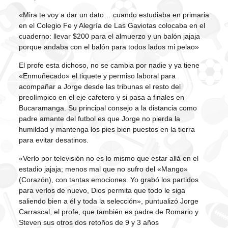
«Mira te voy a dar un dato… cuando estudiaba en primaria
en el Colegio Fe y Alegría de Las Gaviotas colocaba en el
cuaderno: llevar $200 para el almuerzo y un balón jajaja
porque andaba con el balón para todos lados mi pelao»
El profe esta dichoso, no se cambia por nadie y ya tiene
«Enmuñecado» el tiquete y permiso laboral para
acompañar a Jorge desde las tribunas el resto del
preolímpico en el eje cafetero y si pasa a finales en
Bucaramanga. Su principal consejo a la distancia como
padre amante del futbol es que Jorge no pierda la
humildad y mantenga los pies bien puestos en la tierra
para evitar desatinos.
«Verlo por televisión no es lo mismo que estar allá en el
estadio jajaja; menos mal que no sufro del «Mango»
(Corazón), con tantas emociones. Yo grabó los partidos
para verlos de nuevo, Dios permita que todo le siga
saliendo bien a él y toda la selección», puntualizó Jorge
Carrascal, el profe, que también es padre de Romario y
Steven sus otros dos retoños de 9 y 3 años