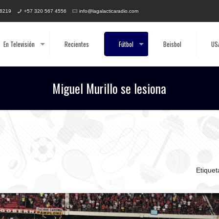
 8219
+57 320 567 4556
info@lagalacticaradio.com
En Televisión
Recientes
Fútbol
Beisbol
US
Miguel Murillo se lesiona
Etique