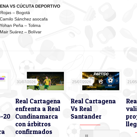
ENA VS CÚCUTA DEPORTIVO
 Rojas – Bogotá
: Camilo Sánchez asocafa
 Yohan Peña – Tolima
Mair Suárez – Bolívar
31/07/2026
25/07/2026
21/0
Real Cartagena
Real Cartagena
Rea
enfrenta a Real
Vs Real
val
b-20
Cundinamarca
Santander
pro
con árbitros
lleg
ra
confirmados