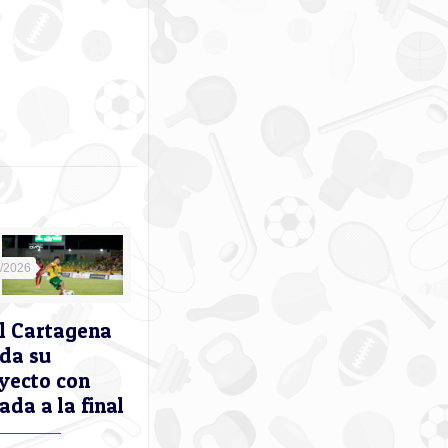
5/2026
l Cartagena
ida su
yecto con
ada a la final