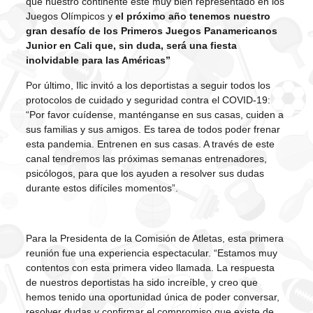
que nuestro continente esté muy bien representado en los
Juegos Olímpicos y
el próximo año tenemos nuestro
gran desafío de los Primeros Juegos Panamericanos
Junior en Cali que, sin duda, será una fiesta
inolvidable para las Américas”
Por último, Ilic invitó a los deportistas a seguir todos los
protocolos de cuidado y seguridad contra el COVID-19:
“Por favor cuídense, manténganse en sus casas, cuiden a
sus familias y sus amigos. Es tarea de todos poder frenar
esta pandemia. Entrenen en sus casas. A través de este
canal tendremos las próximas semanas entrenadores,
psicólogos, para que los ayuden a resolver sus dudas
durante estos difíciles momentos”.
Para la Presidenta de la Comisión de Atletas, esta primera
reunión fue una experiencia espectacular. “Estamos muy
contentos con esta primera video llamada. La respuesta
de nuestros deportistas ha sido increíble, y creo que
hemos tenido una oportunidad única de poder conversar,
resolver dudas y confirmar el compromiso que existe de