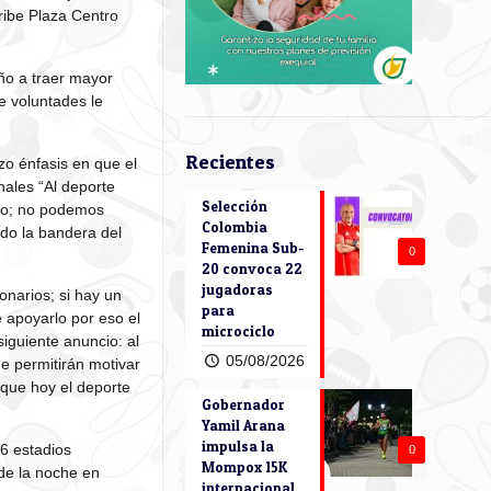
ribe Plaza Centro
año a traer mayor
e voluntades le
Recientes
zo énfasis en que el
nales “Al deporte
Selección
ano; no podemos
Colombia
do la bandera del
Femenina Sub-
0
20 convoca 22
jugadoras
onarios; si hay un
para
 apoyarlo por eso el
microciclo
siguiente anuncio: al
05/08/2026
e permitirán motivar
rque hoy el deporte
Gobernador
Yamil Arana
impulsa la
 6 estadios
0
Mompox 15K
 de la noche en
internacional