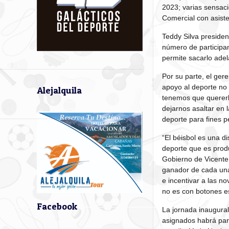
2023; varias sensaci
Comercial con asist
Teddy Silva presiden
número de participan
permite sacarlo adel
Por su parte, el ger
apoyo al deporte no 
Alejalquila
tenemos que quererl
dejarnos asaltar en
deporte para fines p
“El béisbol es una d
deporte que es prod
Gobierno de Vicente 
ganador de cada una
e incentivar a las n
no es con botones es
Facebook
La jornada inaugural
asignados habrá part