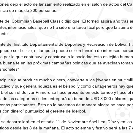
ones dejó el acto de lanzamiento realizado en el salón de actos del Ca
encia de más de 200 personas.
te del Colombian Baseball Classic dijo que “El torneo aspira año tras 
tes internacionales, que no ha sido una tarea fácil pero que la suma d
ante”
ente del Instituto Departamental de Deportes y Recreación de Bolívar hi
puede ser ficticio, ni tampoco puede ser en función de intereses perso
o por lo que contribuye y construye a la sociedad esto es tejido hum
 la buena fe en las próximas campañas políticas que se avecinan toman
ersonales”
isciplina que produce mucho dinero, convierte a los jóvenes en multimill
uctivo y que genera riqueza es el béisbol y como cartageneros hay que
Blel con el Bolívar Primero se hace presente en este torneo y hace el 
 de las categorías se les entregará un bono de USD 3.000 dólares qu
ovenas participantes. Esto no lo hacemos de manera alegre se hace po
 con dinero” puntualizó el gerente de Iderbol.
 se desarrollará en el estadio 11 de Noviembre Abel Leal Díaz y en los
idos desde las 8 de la mañana. El acto solemne y festivo será a las 7