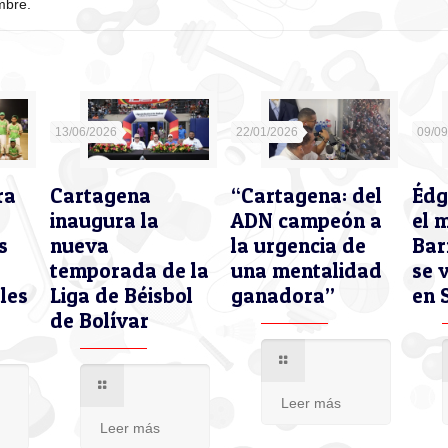
mbre.
13/06/2026
22/01/2026
09/0
ra
Cartagena
“Cartagena: del
Édg
inaugura la
ADN campeón a
el 
s
nueva
la urgencia de
Bar
temporada de la
una mentalidad
se 
les
Liga de Béisbol
ganadora”
en 
de Bolívar
Leer más
Leer más