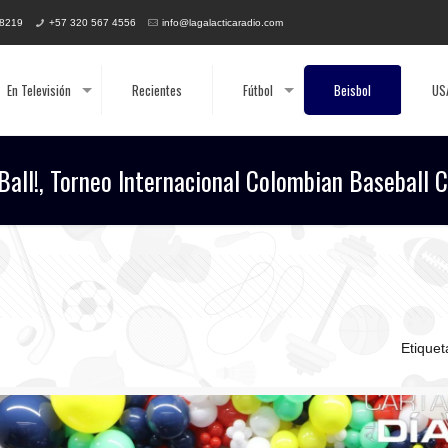
 8219
+57 320 567 4556
info@lagalacticaradio.com
En Televisión
Recientes
Fútbol
Beisbol
US
 Ball!, Torneo Internacional Colombian Baseball C
Etique