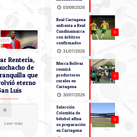
03/08/2026
Real Cartagena
enfrenta a Real
Cundinamarca
0
con árbitros
9/2025
confirmados
31/07/2026
ar Rentería,
Merca Bolívar
muchacho de
reunirá
ranquilla que
productores
0
rurales en
volvió eterno
Cartagena
San Luis
30/07/2026
Selección
Colombia de
béisbol afina
0
Leer más
su preparación
en Cartagena