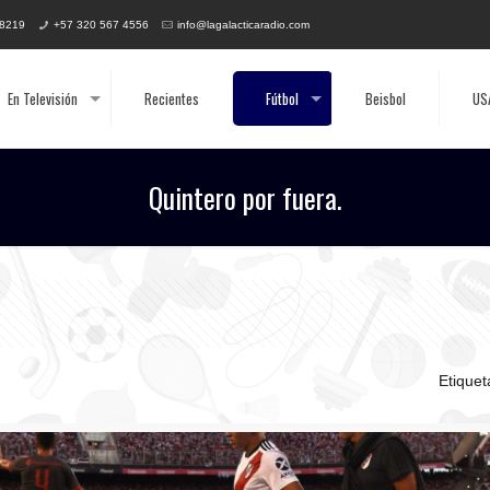
 8219
+57 320 567 4556
info@lagalacticaradio.com
En Televisión
Recientes
Fútbol
Beisbol
US
Quintero por fuera.
Etique