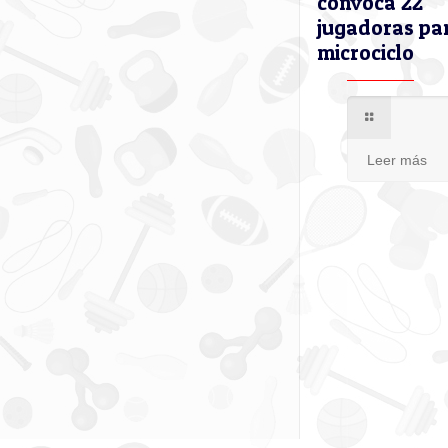
convoca 22
jugadoras pa
microciclo
Leer más