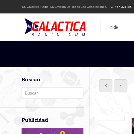
La Galactica Radio, La Emisora De Todas Las Generaciones.
+57 321 897
Inicio
Buscar:
Publicidad