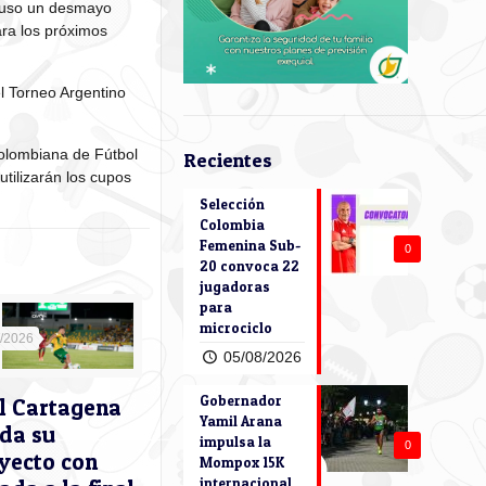
 causo un desmayo
ara los próximos
l Torneo Argentino
Colombiana de Fútbol
Recientes
tilizarán los cupos
Selección
Colombia
Femenina Sub-
0
20 convoca 22
jugadoras
para
microciclo
5/2026
05/08/2026
Gobernador
l Cartagena
Yamil Arana
ida su
impulsa la
0
yecto con
Mompox 15K
internacional