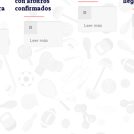
con árbitros
lleg
ra
confirmados
Leer más
Leer más