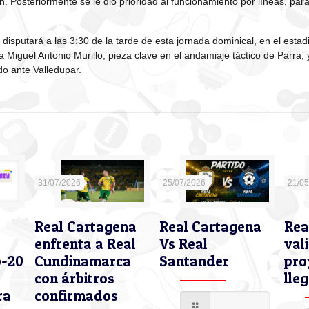
n. Posteriormente se le dio prioridad al funcionamiento por líneas, para
 disputará a las 3:30 de la tarde de esta jornada dominical, en el estad
a Miguel Antonio Murillo, pieza clave en el andamiaje táctico de Parra, 
ido ante Valledupar.
31/07/2026
25/07/2026
21/0
Real Cartagena
Real Cartagena
Rea
enfrenta a Real
Vs Real
val
b-20
Cundinamarca
Santander
pro
con árbitros
lleg
ra
confirmados