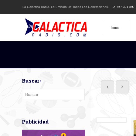
La Galactica Radio, La Emisora De Todas Las Generaciones.
+57 321 897
Inicio
Buscar:
Publicidad