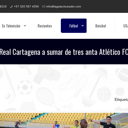
 8219
+57 320 567 4556
info@lagalacticaradio.com
En Televisión
Recientes
Fútbol
Beisbol
US
Real Cartagena a sumar de tres anta Atlético F
Etique