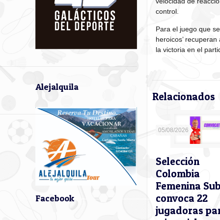
velocidad de reacció
control.
Para el juego que se
heroicos’ recuperan 
la victoria en el part
Alejalquila
Relacionados
05/08/2026
Selección
Colombia
Femenina Su
convoca 22
Facebook
jugadoras pa