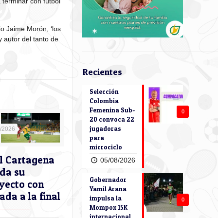
 terminar con fútbol
io Jaime Morón, ‘los
y autor del tanto de
Recientes
Selección
Colombia
Femenina Sub-
0
20 convoca 22
jugadoras
5/2026
para
microciclo
l Cartagena
05/08/2026
ida su
Gobernador
yecto con
Yamil Arana
ada a la final
impulsa la
0
Mompox 15K
internacional