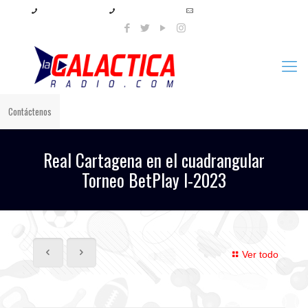
+57 321 897 8219
+57 320 567 4556
info@lagalacticaradio.com
Contáctenos
Real Cartagena en el cuadrangular
Torneo BetPlay I-2023
Ver todo