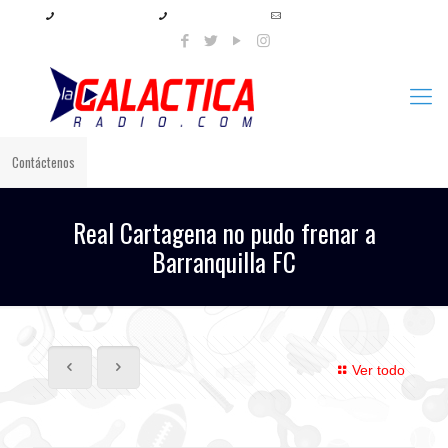
+57 321 897 8219
+57 320 567 4556
info@lagalacticaradio.com
Contáctenos
Real Cartagena no pudo frenar a
Barranquilla FC
Ver todo