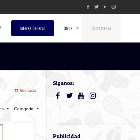
A
Interés General
Otros
Contáctenos
Siganos:
Ver todo
tas
Categoria
Publicidad