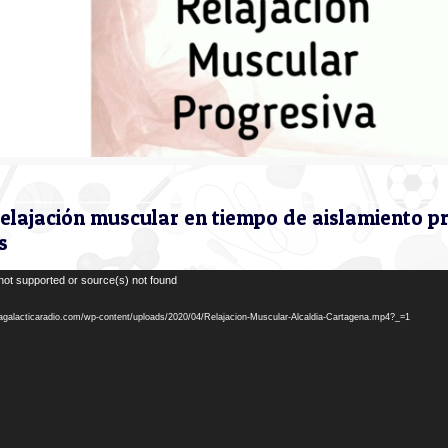
 relajación muscular en tiempo de aislamiento p
s
not supported or source(s) not found
/lagalacticaradio.com/wp-content/uploads/2020/04/Relajacion-Muscular-Alcaldia-Cartagena.mp4?_=1