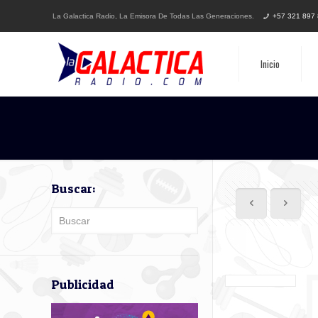
La Galactica Radio, La Emisora De Todas Las Generaciones.
+57 321 897
Inicio
Buscar:
Publicidad