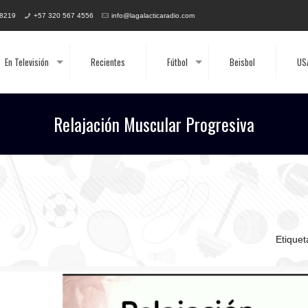
 8219
+57 320 567 4556
info@lagalacticaradio.com
En Televisión
Recientes
Fútbol
Beisbol
US
Relajación Muscular Progresiva
Etique