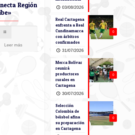
necta Región
03/08/2026
ibe»
Real Cartagena
enfrenta a Real
Cundinamarca
0
con árbitros
confirmados
Leer más
31/07/2026
Merca Bolívar
reunirá
productores
0
rurales en
Cartagena
30/07/2026
Selección
Colombia de
béisbol afina
0
su preparación
en Cartagena