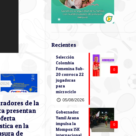
Recientes
Selección
Colombia
Femenina Sub-
0
20 convoca 22
jugadoras
7/2026
para
microciclo
05/08/2026
radores de la
ta presentan
Gobernador
oferta
Yamil Arana
impulsa la
stica en la
0
Mompox 15K
usura de
internacional