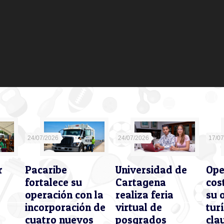
24/07/2026
24/07/2026
17/0
r
Pacaribe
Universidad de
Ope
fortalece su
Cartagena
cos
operación con la
realiza feria
su 
incorporación de
virtual de
turí
cuatro nuevos
posgrados
cla