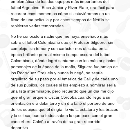
emblemática de los dos equipos más importantes del
fútbol Argentino: Boca Junior y River Plate, era fácil para
recordar esos momentos cómo si estuviéramos en un
filme de una película y por estos tiempos de Netflix se
repitieran varias temporadas.
No he conocido a nadie que me haya enseñado más
sobre el futbol Colombiano que el Profesor Silguero, sin
complejo, sin temor y con carácter nos ubicaba en la
época brillante pero al mismo tiempo oscura del futbol
Colombiano, dónde logró sentarse con los más originales
personajes de la época de la mafia, Silguero fue amigo de
los Rodríguez Orejuela y nunca lo negó, se sentía
orgulloso de su paso por el América de Cali y de cada uno
de sus pupilos, los cuales si los empiezo a nombrar sería
una lista interminable, pero recuerdo que un día me dijo
que el gran arquero Oscar Cordoba cuando llegó a su
orientación era delantero y un día faltó el portero de uno
de los equipos que él dirigía, le vio la estatura y los brazos
y lo colocó, bueno todos saben lo que paso con el gran
cancerbero Caleño a través de su gran recorrido
deportivo.