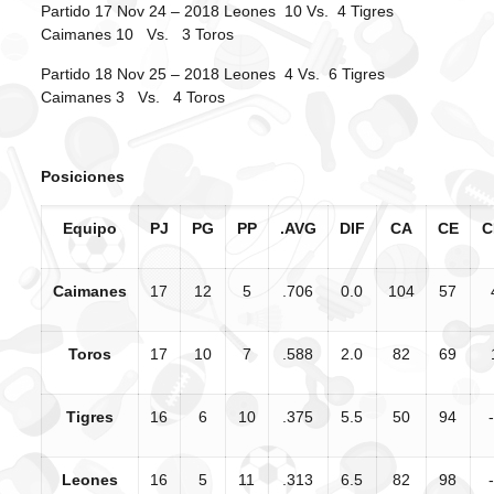
Partido 17 Nov 24 – 2018 Leones 10 Vs. 4 Tigres
Caimanes 10 Vs. 3 Toros
Partido 18 Nov 25 – 2018 Leones 4 Vs. 6 Tigres
Caimanes 3 Vs. 4 Toros
Posiciones
Equipo
PJ
PG
PP
.AVG
DIF
CA
CE
C
Caimanes
17
12
5
.706
0.0
104
57
Toros
17
10
7
.588
2.0
82
69
Tigres
16
6
10
.375
5.5
50
94
Leones
16
5
11
.313
6.5
82
98