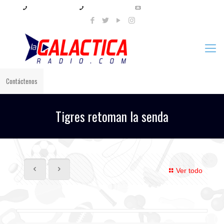
+57 321 897 8219
+57 320 567 4556
info@lagalacticaradio.com
Contáctenos
Tigres retoman la senda
Ver todo