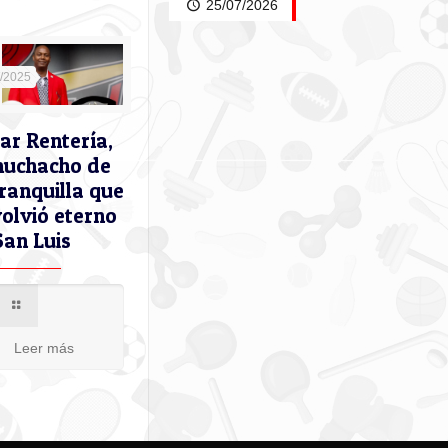
25/07/2026
9/2025
ar Rentería,
muchacho de
ranquilla que
volvió eterno
San Luis
Leer más