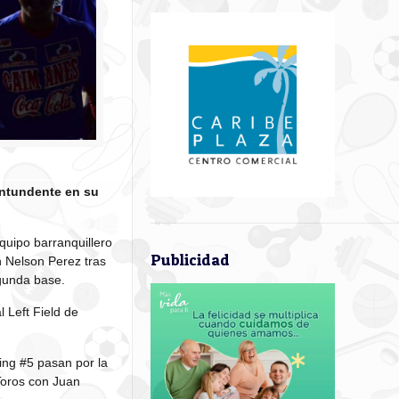
ontundente en su
quipo barranquillero
Publicidad
n Nelson Perez tras
gunda base.
l Left Field de
ing #5 pasan por la
Toros con Juan