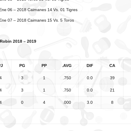
Ene 06 – 2018 Caimanes 14 Vs. 01 Tigres
Ene 07 – 2018 Caimanes 15 Vs. 5 Toros
Robin 2018 – 2019
PJ
PG
PP
.AVG
DIF
CA
4
3
1
.750
0.0
39
4
3
1
.750
0.0
21
4
0
4
.000
3.0
8