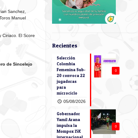
drian Sanchez,
 Toros Manuel
 Ciriaco. El Score
Recientes
Selección
Colombia
ero de Sincelejo
Femenina Sub-
0
20 convoca 22
jugadoras
para
microciclo
05/08/2026
Gobernador
Yamil Arana
impulsa la
0
Mompox 15K
internacional