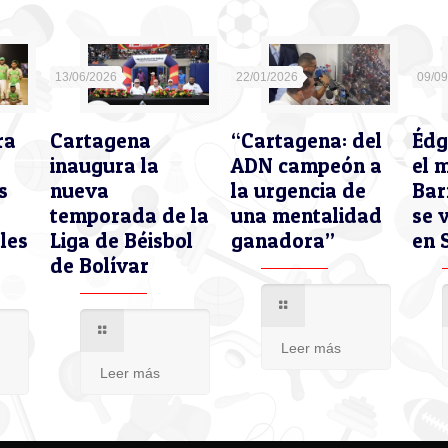
13/06/2026
22/01/2026
09/0
ra
Cartagena
“Cartagena: del
Édg
inaugura la
ADN campeón a
el 
s
nueva
la urgencia de
Bar
temporada de la
una mentalidad
se 
les
Liga de Béisbol
ganadora”
en 
de Bolívar
Leer más
Leer más