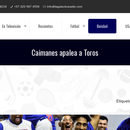
 8219
+57 320 567 4556
info@lagalacticaradio.com
En Televisión
Recientes
Fútbol
Beisbol
US
Caimanes apalea a Toros
Etique