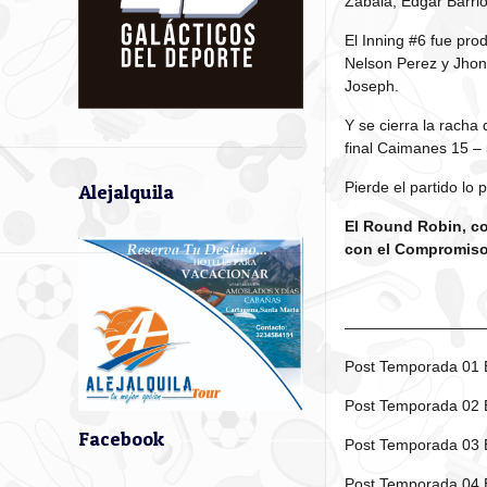
Zabala, Edgar Barri
El Inning #6 fue pro
Nelson Perez y Jhon
Joseph.
Y se cierra la racha
final Caimanes 15 –
Pierde el partido lo
Alejalquila
El Round Robin, co
con el Compromiso T
—————————
Post Temporada 01 E
Post Temporada 02 
Facebook
Post Temporada 03 
Post Temporada 04 E