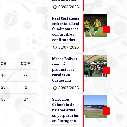
03/08/2026
Real Cartagena
enfrenta a Real
Cundinamarca
0
con árbitros
confirmados
31/07/2026
Merca Bolívar
CE
CDIF
reunirá
productores
0
rurales en
10
29
Cartagena
23
-2
30/07/2026
Selección
35
-27
Colombia de
béisbol afina
0
su preparación
en Cartagena