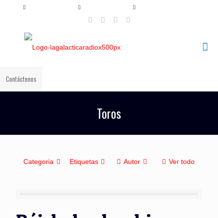
+57 321 897 8219
+57 320 567 4556
info@lagalacticaradio.com
Contáctenos
Toros
Categoria
Etiquetas
Autor
Ver todo