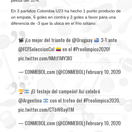
pelota del 32%.
En 3 partidos Colombia U23 ha hecho 1 punto producto de
un empate, 6 goles en contra y 3 goles a favor para una
diferencia de -3 que la ubica en el frío sótano.
¡Lo mejor del triunfo de
@Uruguay
3-1 ante
@FCFSeleccionCol
en el
#Preolimpico2020
!
pic.twitter.com/NMtI1MY3lO
— CONMEBOL.com (@CONMEBOL)
February 10, 2020
¡El festejo del campeón! Así celebró
@Argentina
con el trofeo del
#Preolimpico2020
.
pic.twitter.com/CTbW8ayl1M
— CONMEBOL.com (@CONMEBOL)
February 10, 2020