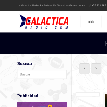
La Galactica Radio, La Emisora De Todas Las Generaciones.
+57 321 897
Inicio
Buscar:
Publicidad