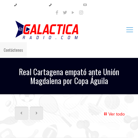
+57 321 897 8219
+57 320 567 4556
info@lagalacticaradio.com
Contáctenos
Real Cartagena empató ante Unión
Magdalena por Copa Águila
Ver todo