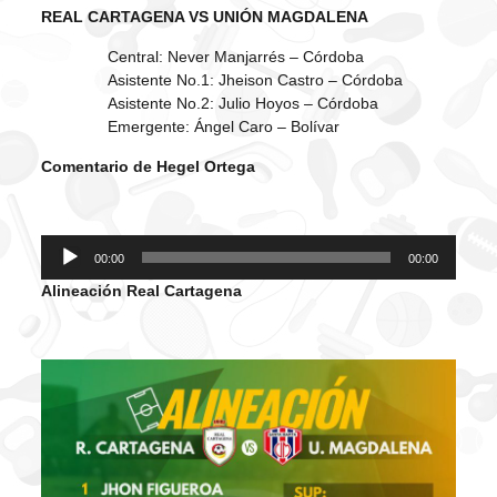
REAL CARTAGENA VS UNIÓN MAGDALENA
Central: Never Manjarrés – Córdoba
Asistente No.1: Jheison Castro – Córdoba
Asistente No.2: Julio Hoyos – Córdoba
Emergente: Ángel Caro – Bolívar
Comentario de Hegel Ortega
Reproductor
00:00
00:00
de
Alineación Real Cartagena
audio