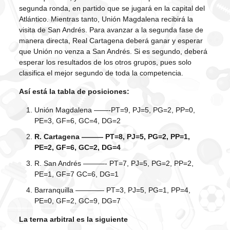
segunda ronda, en partido que se jugará en la capital del
Atlántico. Mientras tanto, Unión Magdalena recibirá la
visita de San Andrés. Para avanzar a la segunda fase de
manera directa, Real Cartagena deberá ganar y esperar
que Unión no venza a San Andrés. Si es segundo, deberá
esperar los resultados de los otros grupos, pues solo
clasifica el mejor segundo de toda la competencia.
Así está la tabla de posiciones:
Unión Magdalena ——-PT=9, PJ=5, PG=2, PP=0,
PE=3, GF=6, GC=4, DG=2
R. Cartagena ——— PT=8, PJ=5, PG=2, PP=1,
PE=2, GF=6, GC=2, DG=4
R. San Andrés ———- PT=7, PJ=5, PG=2, PP=2,
PE=1, GF=7 GC=6, DG=1
Barranquilla ———— PT=3, PJ=5, PG=1, PP=4,
PE=0, GF=2, GC=9, DG=7
La terna arbitral es la siguiente