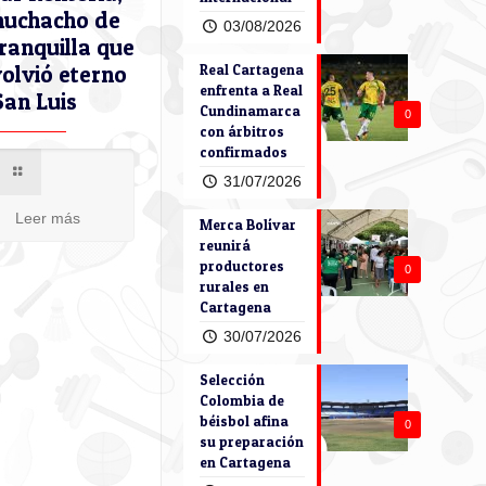
muchacho de
03/08/2026
ranquilla que
volvió eterno
Real Cartagena
enfrenta a Real
San Luis
Cundinamarca
0
con árbitros
confirmados
31/07/2026
Leer más
Merca Bolívar
reunirá
productores
0
rurales en
Cartagena
30/07/2026
Selección
Colombia de
béisbol afina
0
su preparación
en Cartagena