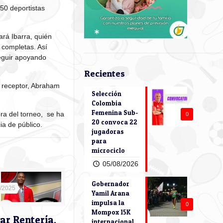
050 deportistas
ará Ibarra, quién
 completas. Así
seguir apoyando
Recientes
 receptor, Abraham
Selección
Colombia
Femenina Sub-
ra del torneo, se ha
0
20 convoca 22
a de público.
jugadoras
para
microciclo
05/08/2026
Gobernador
9/2025
Yamil Arana
impulsa la
0
Mompox 15K
ar Rentería,
internacional