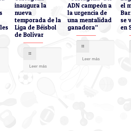
inaugura la
ADN campeón a
el 
s
nueva
la urgencia de
Bar
temporada de la
una mentalidad
se 
les
Liga de Béisbol
ganadora”
en 
de Bolívar
Leer más
Leer más