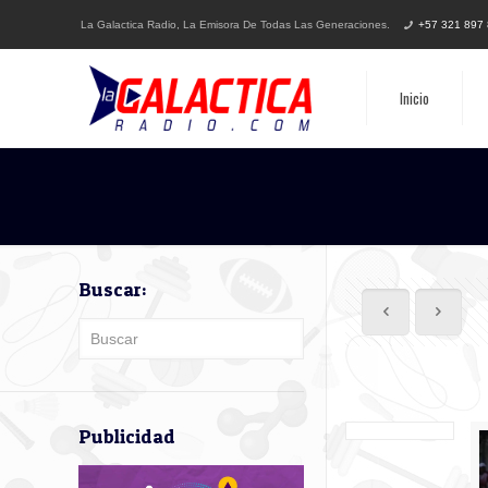
La Galactica Radio, La Emisora De Todas Las Generaciones.
+57 321 897
Inicio
Buscar:
Publicidad