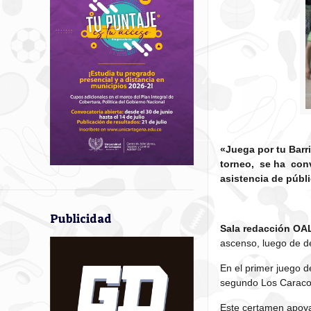
«Juega por tu Barr
torneo, se ha con
asistencia de públi
Publicidad
Sala redacción OA
ascenso, luego de der
En el primer juego d
segundo Los Caracol
Este certamen apoyad