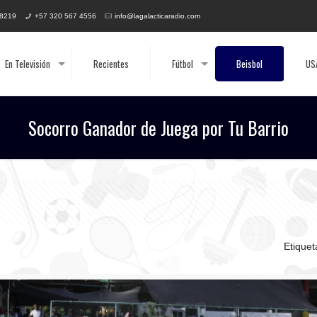
 8219
+57 320 567 4556
info@lagalacticaradio.com
En Televisión
Recientes
Fútbol
Beisbol
US
Socorro Ganador de Juega por Tu Barrio
Etique