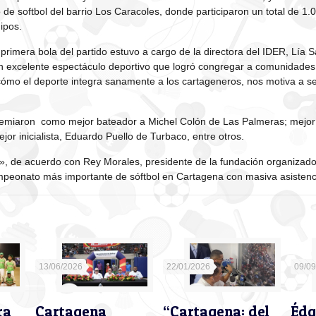
 de softbol del barrio Los Caracoles, donde participaron un total de 1.
ipos.
 primera bola del partido estuvo a cargo de la directora del IDER, Lía S
n excelente espectáculo deportivo que logró congregar a comunidades
cómo el deporte integra sanamente a los cartageneros, nos motiva a 
premiaron como mejor bateador a Michel Colón de Las Palmeras; mejor
or inicialista, Eduardo Puello de Turbaco, entre otros.
o», de acuerdo con Rey Morales, presidente de la fundación organizado
mpeonato más importante de sóftbol en Cartagena con masiva asistenci
13/06/2026
22/01/2026
09/0
ra
Cartagena
“Cartagena: del
Édg