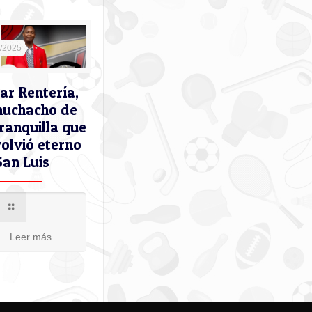
9/2025
ar Rentería,
muchacho de
ranquilla que
volvió eterno
San Luis
Leer más