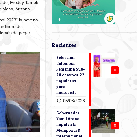
lvado, Freddy Tarnok
e Mesa, Arizona.
sbol 2023” la novena
ardinero de
además de pegar
Recientes
Selección
Colombia
Femenina Sub-
0
20 convoca 22
jugadoras
para
microciclo
05/08/2026
Gobernador
Yamil Arana
impulsa la
0
Mompox 15K
internacional