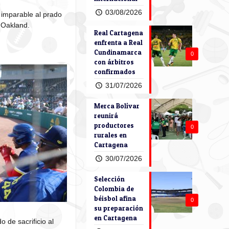
03/08/2026
 imparable al prado
e Oakland.
Real Cartagena
enfrenta a Real
Cundinamarca
0
con árbitros
confirmados
31/07/2026
Merca Bolívar
reunirá
productores
0
rurales en
Cartagena
30/07/2026
Selección
Colombia de
béisbol afina
0
su preparación
en Cartagena
 de sacrificio al