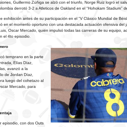
iones, Guillermo Zúñiga se alzó con el triunfo, Norge Ruiz logró el sa
Colombia derrotó 3-2 a Atleticos de Oakland en el “Hohokam Stadium” d
e exhibición antes de su participación en el “V Clásico Mundial de Béi
ó en el momento oportuno con una destacada actuación ofensiva del j
uis, Oscar Mercado, quién impulsó todas las carreras de su equipo, 
 el 4to episodio.
mero
acó temprano en la parte
ntrada, Elías Díaz,
las, avanzó a la
llo de Jordan Díaz,
ora luego del cohetazo al
 Oscar Mercado, para
entaja
er episodio, con dos Outs