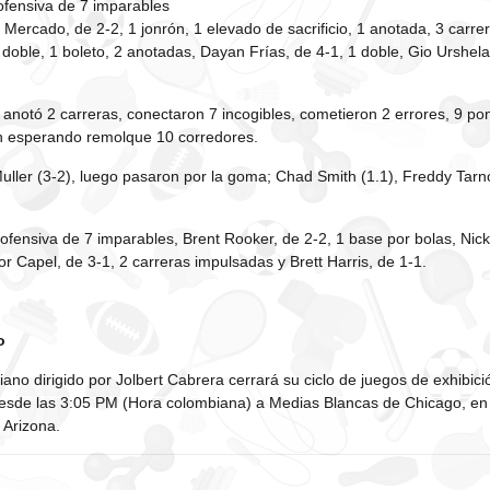
ofensiva de 7 imparables
Mercado, de 2-2, 1 jonrón, 1 elevado de sacrificio, 1 anotada, 3 carr
1 doble, 1 boleto, 2 anotadas, Dayan Frías, de 4-1, 1 doble, Gio Urshel
 anotó 2 carreras, conectaron 7 incogibles, cometieron 2 errores, 9 po
n esperando remolque 10 corredores.
Muller (3-2), luego pasaron por la goma; Chad Smith (1.1), Freddy Tarno
ofensiva de 7 imparables, Brent Rooker, de 2-2, 1 base por bolas, Nick 
r Capel, de 3-1, 2 carreras impulsadas y Brett Harris, de 1-1.
o
ano dirigido por Jolbert Cabrera cerrará su ciclo de juegos de exhibici
esde las 3:05 PM (Hora colombiana) a Medias Blancas de Chicago, en
 Arizona.