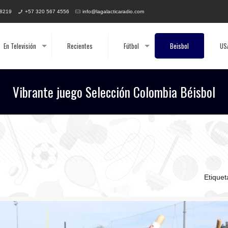
 8219
+57 320 567 4556
info@lagalacticaradio.com
En Televisión
Recientes
Fútbol
Beisbol
US
Vibrante juego Selección Colombia Béisbol
Etique