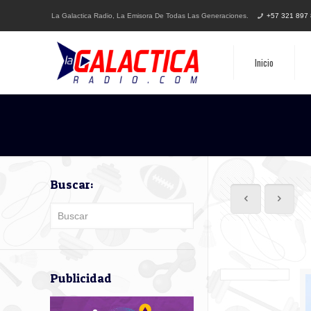
La Galactica Radio, La Emisora De Todas Las Generaciones.
+57 321 897
Inicio
Buscar:
Publicidad