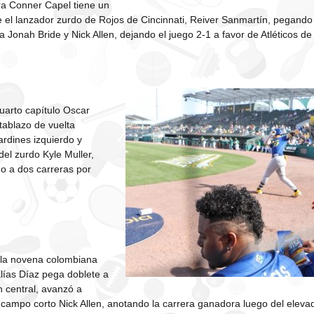
ra Conner Capel tiene un
e el lanzador zurdo de Rojos de Cincinnati, Reiver Sanmartín, pegando
a Jonah Bride y Nick Allen, dejando el juego 2-1 a favor de Atléticos d
cuarto capítulo Oscar
ablazo de vuelta
ardines izquierdo y
del zurdo Kyle Muller,
o a dos carreras por
o la novena colombiana
Elías Díaz pega doblete a
n central, avanzó a
l campo corto Nick Allen, anotando la carrera ganadora luego del elevado