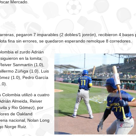
Oscar Mercado.
o
arreras, pegaron 7 imparables (2 dobles/1 jonrón), recibieron 4 bases 
lota fina sin errores, se quedaron esperando remolque 8 corredores.
olombia el zurdo Adrián
siguieron en la lomita;
Reiver Sanmartín (1.0),
illermo Zúñiga (1.0), Luis
Gómez (1.0), Pedro García
.0).
Colombia utilizó a cuatro
Adrián Almeida, Reiver
vila y Rio Gómez), por
adores de Oakland
vena nacional, Nolan Long
ego Norge Ruiz.