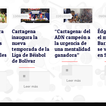
13/06/2026
22/01/2026
09/0
ra
Cartagena
“Cartagena: del
Édg
inaugura la
ADN campeón a
el 
s
nueva
la urgencia de
Bar
temporada de la
una mentalidad
se 
les
Liga de Béisbol
ganadora”
en 
de Bolívar
Leer más
Leer más