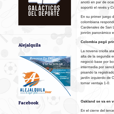
anotó en par de ocas
soportó el revés y 
En su primer juego d
colombiana respondi
Cardenales de San L
jonrón panorámico en
Colombia pegó pri
Alejalquila
La novena criolla at
alta de la segunda e
negoció base por bo
intermedia por senci
pisando la registrad
jardín izquierdo de
tomar ventaja 1-0.
Oakland se va en v
Facebook
En el cierre del terc