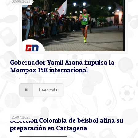
03/08/2026
Gobernador Yamil Arana impulsa la
Mompox 15K internacional
Leer más
25/07/2026
Selección Colombia de béisbol afina su
preparación en Cartagena