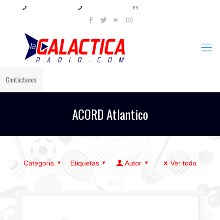
+57 321 897 8219
+57 320 567 4556
info@lagalacticaradio.com
Contáctenos
ACORD Atlantico
Categoria
Etiquetas
Autor
Ver todo