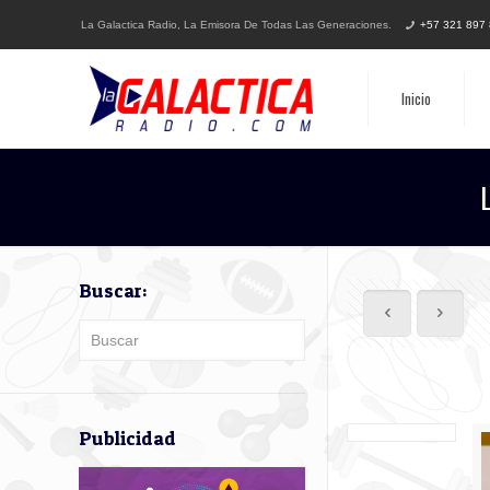
La Galactica Radio, La Emisora De Todas Las Generaciones.
+57 321 897
Inicio
Buscar:
Publicidad