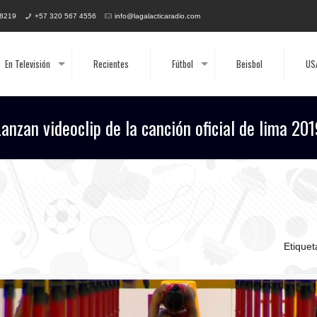
 8219
+57 320 567 4556
info@lagalacticaradio.com
En Televisión
Recientes
Fútbol
Beisbol
US
Lanzan videoclip de la canción oficial de lima 201
Etique