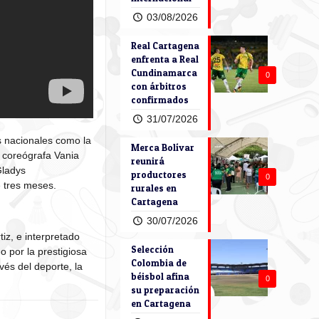
03/08/2026
Real Cartagena
enfrenta a Real
Cundinamarca
0
con árbitros
confirmados
31/07/2026
es nacionales como la
Merca Bolívar
y coreógrafa Vania
reunirá
Gladys
productores
0
e tres meses.
rurales en
Cartagena
30/07/2026
iz, e interpretado
Selección
 por la prestigiosa
Colombia de
vés del deporte, la
béisbol afina
0
su preparación
en Cartagena