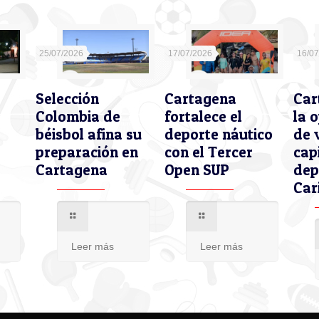
25/07/2026
17/07/2026
16/0
Selección
Cartagena
Car
Colombia de
fortalece el
la 
béisbol afina su
deporte náutico
de 
preparación en
con el Tercer
cap
Cartagena
Open SUP
dep
Car
Leer más
Leer más