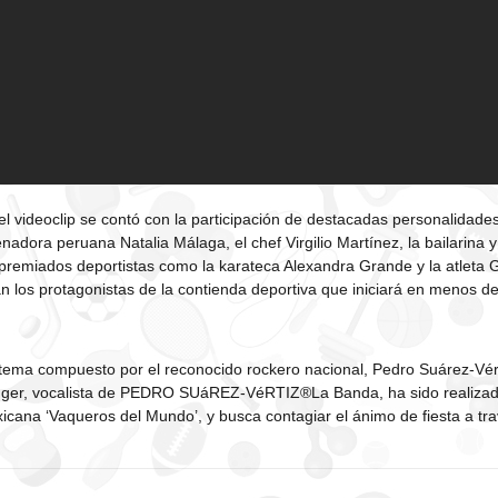
del videoclip se contó con la participación de destacadas personalidad
enadora peruana Natalia Málaga, el chef Virgilio Martínez, la bailarina 
remiados deportistas como la karateca Alexandra Grande y la atleta 
n los protagonistas de la contienda deportiva que iniciará en menos d
 tema compuesto por el reconocido rockero nacional, Pedro Suárez-Vért
nger, vocalista de PEDRO SUáREZ-VéRTIZ®La Banda, ha sido realizado
cana ‘Vaqueros del Mundo’, y busca contagiar el ánimo de fiesta a tra