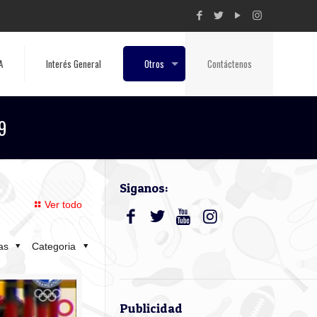
A
Interés General
Otros
Contáctenos
9
Siganos:
Ver todo
tas
Categoria
Publicidad