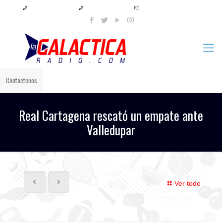
+57 321 897 8219
+57 320 567 4556
info@lagalacticaradio.com
Contáctenos
Real Cartagena rescató un empate ante
Valledupar
Ver todo