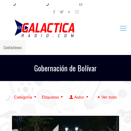
+57 321 897 8219
+57 320 567 4556
info@lagalacticaradio.com
Contáctenos
Gobernación de Bolívar
Categoria
Etiquetas
Autor
Ver todo