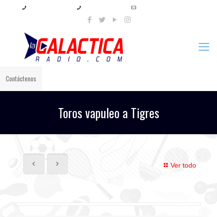
+57 321 897 8219
+57 320 567 4556
info@lagalacticaradio.com
Contáctenos
Toros vapuleo a Tigres
Ver todo