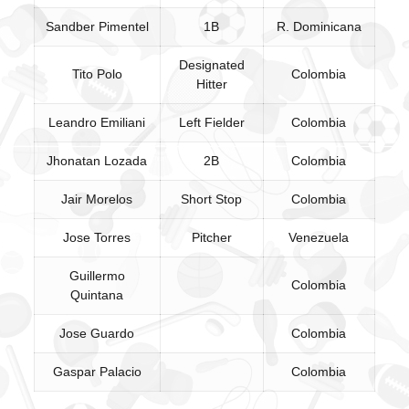
Sandber Pimentel
1B
R. Dominicana
Designated
Tito Polo
Colombia
Hitter
Leandro Emiliani
Left Fielder
Colombia
Jhonatan Lozada
2B
Colombia
Jair Morelos
Short Stop
Colombia
Jose Torres
Pitcher
Venezuela
Guillermo
Colombia
Quintana
Jose Guardo
Colombia
Gaspar Palacio
Colombia