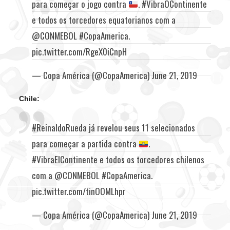
para começar o jogo contra
.
#VibraOContinente
e todos os torcedores equatorianos com a
@CONMEBOL
#CopaAmerica
.
pic.twitter.com/RgeX0iCnpH
— Copa América (@CopaAmerica)
June 21, 2019
Chile:
#ReinaldoRueda
já revelou seus 11 selecionados
para começar a partida contra
.
#VibraElContinente
e todos os torcedores chilenos
com a
@CONMEBOL
#CopaAmerica
.
pic.twitter.com/tinOOMLhpr
— Copa América (@CopaAmerica)
June 21, 2019