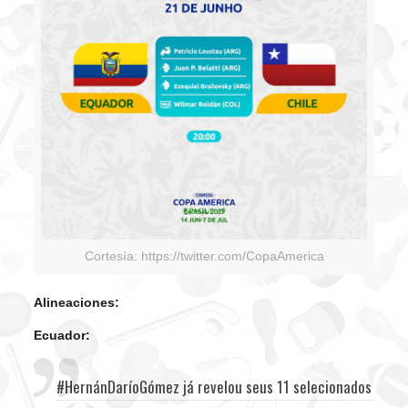
Cortesía: https://twitter.com/CopaAmerica
Alineaciones:
Ecuador:
#HernánDaríoGómez
já revelou seus 11 selecionados