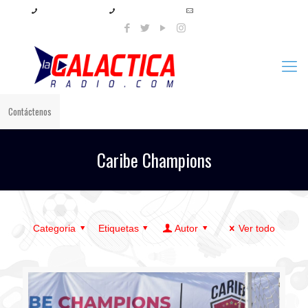
+57 321 897 8219
+57 320 567 4556
info@lagalacticaradio.com
Contáctenos
Caribe Champions
Categoria
Etiquetas
Autor
Ver todo