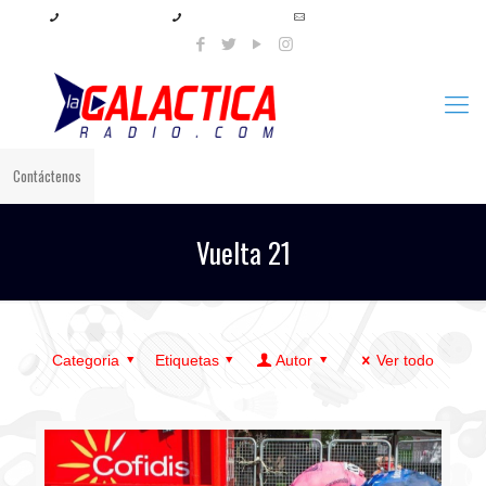
+57 321 897 8219
+57 320 567 4556
info@lagalacticaradio.com
Contáctenos
Vuelta 21
Categoria
Etiquetas
Autor
Ver todo