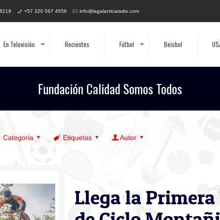
 8219
+57 320 567 4556
info@lagalacticaradio.com
En Televisión
Recientes
Fútbol
Beisbol
US
Fundación Calidad Somos Todos
Categoria
Etiquetas
Autor
Llega la Primera
de Ciclo Montañ