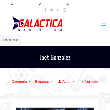
+57 321 897 8219
+57 320 567 4556
info@lagalacticaradio.com
Contáctenos
Joet Gonzalez
Categoria
Etiquetas
Autor
Ver todo