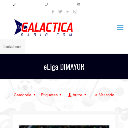
+57 321 897 8219
+57 320 567 4556
info@lagalacticaradio.com
Contáctenos
eLiga DIMAYOR
Categoria
Etiquetas
Autor
Ver todo