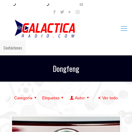
+57 321 897 8219
+57 320 567 4556
info@lagalacticaradio.com
Contáctenos
Dongfeng
Categoria
Etiquetas
Autor
Ver todo