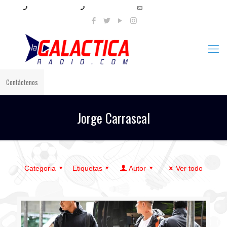
+57 321 897 8219
+57 320 567 4556
info@lagalacticaradio.com
Contáctenos
Jorge Carrascal
Categoria
Etiquetas
Autor
Ver todo