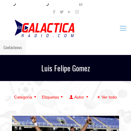
+57 321 897 8219
+57 320 567 4556
info@lagalacticaradio.com
Contáctenos
Luis Felipe Gomez
Categoria
Etiquetas
Autor
Ver todo