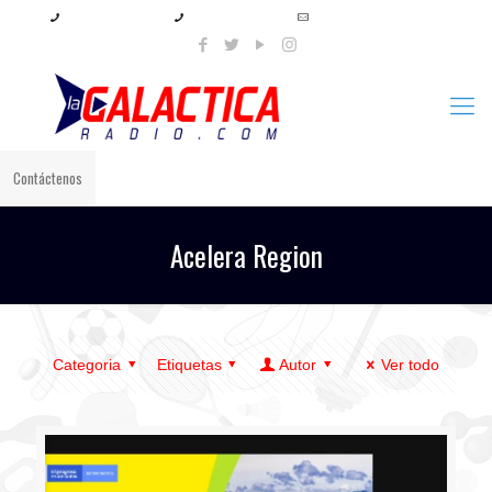
+57 321 897 8219
+57 320 567 4556
info@lagalacticaradio.com
Contáctenos
Acelera Region
Categoria
Etiquetas
Autor
Ver todo