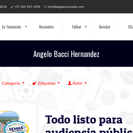
 8219
+57 320 567 4556
info@lagalacticaradio.com
En Televisión
Recientes
Fútbol
Beisbol
US
Angelo Bacci Hernandez
Categoria
Etiquetas
Autor
Todo listo para
audiencia públic