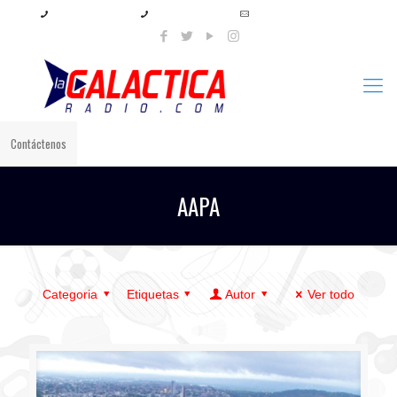
+57 321 897 8219
+57 320 567 4556
info@lagalacticaradio.com
Contáctenos
AAPA
Categoria
Etiquetas
Autor
Ver todo