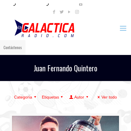
+57 321 897 8219
+57 320 567 4556
info@lagalacticaradio.com
Contáctenos
Juan Fernando Quintero
Categoria
Etiquetas
Autor
Ver todo