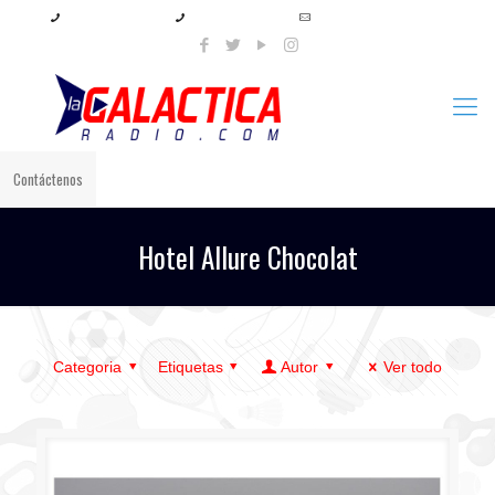
+57 321 897 8219
+57 320 567 4556
info@lagalacticaradio.com
Contáctenos
Hotel Allure Chocolat
Categoria
Etiquetas
Autor
Ver todo