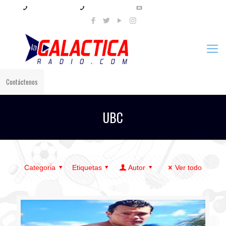
+57 321 897 8219
+57 320 567 4556
info@lagalacticaradio.com
Contáctenos
UBC
Categoria
Etiquetas
Autor
Ver todo