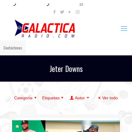
+57 321 897 8219
+57 320 567 4556
info@lagalacticaradio.com
Contáctenos
Jeter Downs
Categoria
Etiquetas
Autor
Ver todo