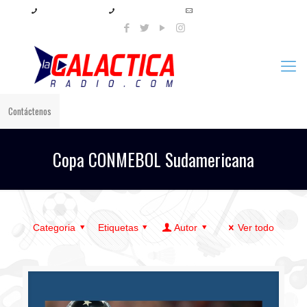
+57 321 897 8219
+57 320 567 4556
info@lagalacticaradio.com
Contáctenos
Copa CONMEBOL Sudamericana
Categoria
Etiquetas
Autor
Ver todo