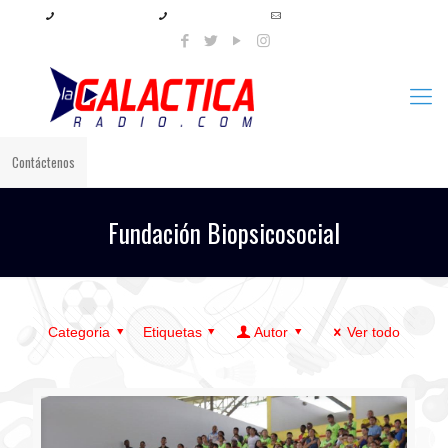
+57 321 897 8219
+57 320 567 4556
info@lagalacticaradio.com
Contáctenos
Fundación Biopsicosocial
Categoria
Etiquetas
Autor
Ver todo